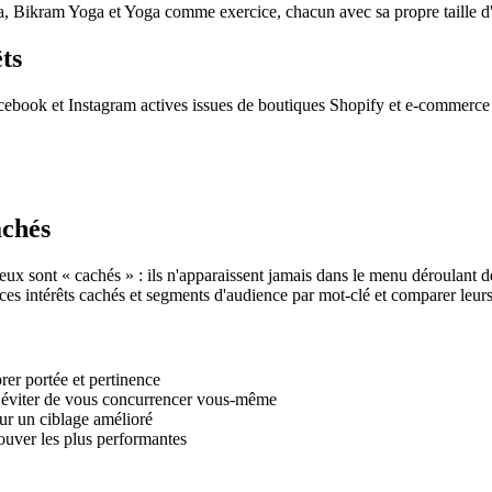
, Bikram Yoga et Yoga comme exercice, chacun avec sa propre taille d
ts
ook et Instagram actives issues de boutiques Shopify et e-commerce : f
achés
ux sont « cachés » : ils n'apparaissent jamais dans le menu déroulant de
es intérêts cachés et segments d'audience par mot-clé et comparer leurs 
rer portée et pertinence
r éviter de vous concurrencer vous-même
ur un ciblage amélioré
rouver les plus performantes